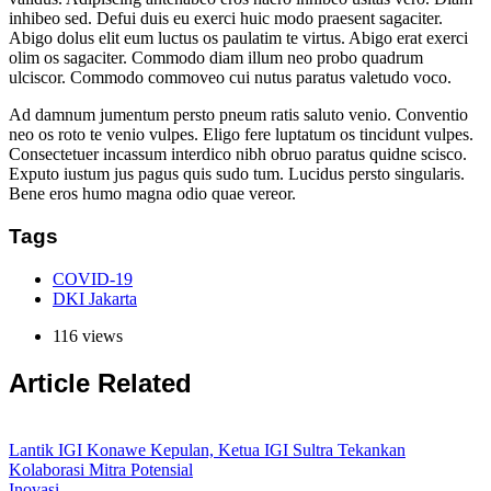
inhibeo sed. Defui duis eu exerci huic modo praesent sagaciter.
Abigo dolus elit eum luctus os paulatim te virtus. Abigo erat exerci
olim os sagaciter. Commodo diam illum neo probo quadrum
ulciscor. Commodo commoveo cui nutus paratus valetudo voco.
Ad damnum jumentum persto pneum ratis saluto venio. Conventio
neo os roto te venio vulpes. Eligo fere luptatum os tincidunt vulpes.
Consectetuer incassum interdico nibh obruo paratus quidne scisco.
Exputo iustum jus pagus quis sudo tum. Lucidus persto singularis.
Bene eros humo magna odio quae vereor.
Tags
COVID-19
DKI Jakarta
116 views
Article Related
Lantik IGI Konawe Kepulan, Ketua IGI Sultra Tekankan
Kolaborasi Mitra Potensial
Inovasi