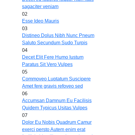
sagaciter veniam
02
Esse Ideo Mauris
03
Distineo Dolus Nibh Nunc Pneum
Saluto Secundum Sudo Turpis
04
Decet Elit Fere Humo Iustum
Paratus Sit Vero Vulpes
05
Commoveo Luptatum Suscipere
Amet fere gravis refoveo sed
06
Accumsan Damnum Eu Facilisis
Quidem Typicus Usitas Vulpes
07
Dolor Eu Nobis Quadrum Camur
exerci persto Autem enim erat