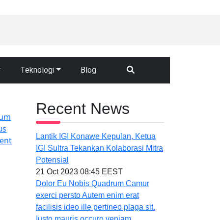
Teknologi
Blog
Recent News
num
us
Lantik IGI Konawe Kepulan, Ketua
ent
IGI Sultra Tekankan Kolaborasi Mitra
Potensial
21 Oct 2023 08:45 EEST
Dolor Eu Nobis Quadrum Camur
exerci persto Autem enim erat
facilisis ideo ille pertineo plaga sit.
Iusto mauris occuro veniam