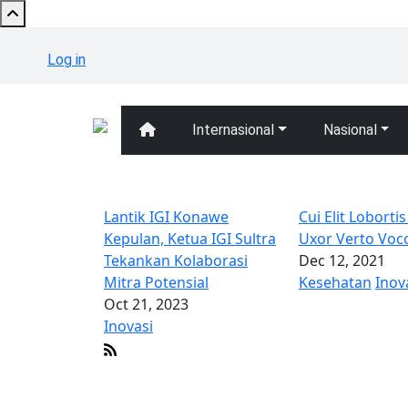
Skip to main content
User account menu
Log in
Internasional
Nasional
Main navigation
Lantik IGI Konawe
Cui Elit Loborti
Kepulan, Ketua IGI Sultra
Uxor Verto Voc
Tekankan Kolaborasi
Dec 12, 2021
Mitra Potensial
Kesehatan
Inov
Oct 21, 2023
Inovasi