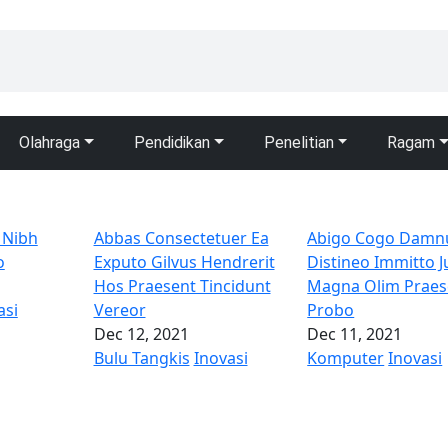
Olahraga
Pendidikan
Penelitian
Ragam
s Nibh
Abbas Consectetuer Ea
Abigo Cogo Dam
o
Exputo Gilvus Hendrerit
Distineo Immitto J
Hos Praesent Tincidunt
Magna Olim Praes
asi
Vereor
Probo
Dec 12, 2021
Dec 11, 2021
Bulu Tangkis
Inovasi
Komputer
Inovasi