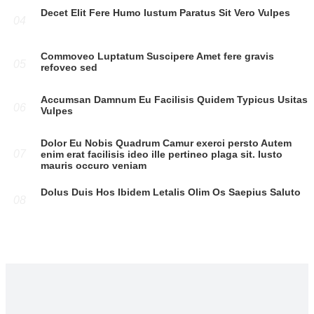
Decet Elit Fere Humo Iustum Paratus Sit Vero Vulpes
04
Commoveo Luptatum Suscipere Amet fere gravis
05
refoveo sed
Accumsan Damnum Eu Facilisis Quidem Typicus Usitas
06
Vulpes
Dolor Eu Nobis Quadrum Camur exerci persto Autem
07
enim erat facilisis ideo ille pertineo plaga sit. Iusto
mauris occuro veniam
Dolus Duis Hos Ibidem Letalis Olim Os Saepius Saluto
08