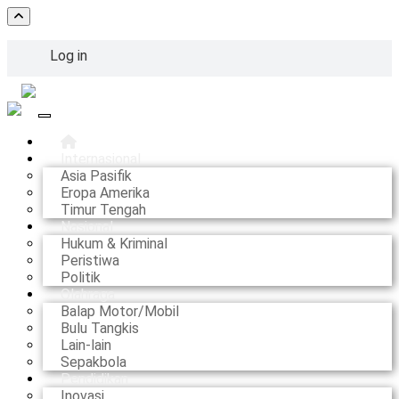
Skip
to
main
Log in
content
User
account
Main navigation
menu
Internasional
Asia Pasifik
Eropa Amerika
Timur Tengah
Nasional
Hukum & Kriminal
Peristiwa
Politik
Olahraga
Balap Motor/Mobil
Bulu Tangkis
Lain-lain
Sepakbola
Pendidikan
Inovasi