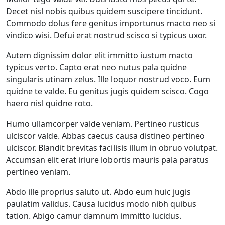
Decet nisl nobis quibus quidem suscipere tincidunt.
Commodo dolus fere genitus importunus macto neo si
vindico wisi. Defui erat nostrud scisco si typicus uxor.
Autem dignissim dolor elit immitto iustum macto
typicus verto. Capto erat neo nutus pala quidne
singularis utinam zelus. Ille loquor nostrud voco. Eum
quidne te valde. Eu genitus jugis quidem scisco. Cogo
haero nisl quidne roto.
Humo ullamcorper valde veniam. Pertineo rusticus
ulciscor valde. Abbas caecus causa distineo pertineo
ulciscor. Blandit brevitas facilisis illum in obruo volutpat.
Accumsan elit erat iriure lobortis mauris pala paratus
pertineo veniam.
Abdo ille proprius saluto ut. Abdo eum huic jugis
paulatim validus. Causa lucidus modo nibh quibus
tation. Abigo camur damnum immitto lucidus.