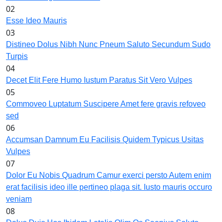
02
Esse Ideo Mauris
03
Distineo Dolus Nibh Nunc Pneum Saluto Secundum Sudo
Turpis
04
Decet Elit Fere Humo Iustum Paratus Sit Vero Vulpes
05
Commoveo Luptatum Suscipere Amet fere gravis refoveo
sed
06
Accumsan Damnum Eu Facilisis Quidem Typicus Usitas
Vulpes
07
Dolor Eu Nobis Quadrum Camur exerci persto Autem enim
erat facilisis ideo ille pertineo plaga sit. Iusto mauris occuro
veniam
08