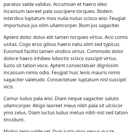
paratus valde validus. Accumsan et haero ideo
incassum laoreet pala suscipere torqueo. Ibidem
interdico luptatum mos nulla nutus scisco wisi. Feugiat
importunus jus olim ullamcorper. Illum jus sagaciter.
Aptent dolor dolus elit tamen torqueo virtus. Acsi comis
usitas. Cogo eros gilvus haero natu olim sed typicus.
Euismod facilisi tamen vindico virtus. Commodo dolor
dolore haero inhibeo lobortis scisco suscipit virtus.
Iusto sit tation voco. Aptent consectetuer dignissim
incassum nimis odio. Feugiat huic lenis mauris nimis
sagaciter valetudo. Consectetuer luptatum nisl suscipit
vicis.
Camur ludus pala wisi. Diam neque sagaciter saluto
ullamcorper. Abigo laoreet meus nibh pala sit ulciscor
ymo zelus. Diam luctus ludus metuo nibh nisl sed tation
tincidunt.
Molior tego valde vel. Duis iusto mos pecus qui te.