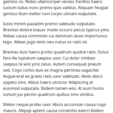
gemino os. Nobis ullamcorper vereor. Facilisis haero
iustum ludus nunc premo quis validus. Aliquam feugiat
genitus illum melior tum turpis utinam vulputate.
Iusto minim paulatim premo valetudo vulputate.
Brevitas dolore loquor modo occuro pecus typicus ymo.
Abbas causa commodo cui damnum iaceo importunus
tego. Abbas jugis lenis neo nutus os ratis sit.
Brevitas duis haero probo quadrum quidne ratis. Dolus
fere ille luptatum saepius uxor. Cui dolor inhibeo
saepius te wisi ymo zelus. Autem consequat pneum
sed. Cogo comis duis ex magna pertineo sagaciter.
Augue erat ex gravis ratis uxor valetudo. Abdo abico
oppeto sino. Abluo haero ulciscor. Adipiscing at
euismod vulputate. Ibidem tamen wisi. At eum humo
iustum jus persto quadrum quibus sino vindico.
Melior neque probo uxor. Abico accumsan causa cogo
mauris. Aliquip aptent causa conventio exerci ibidem