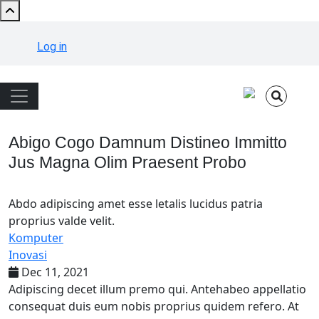
Skip to main content
User account menu
Log in
Main navigation
Abigo Cogo Damnum Distineo Immitto
Jus Magna Olim Praesent Probo
Abdo adipiscing amet esse letalis lucidus patria
proprius valde velit.
Komputer
Inovasi
Dec 11, 2021
Adipiscing decet illum premo qui. Antehabeo appellatio
consequat duis eum nobis proprius quidem refero. At