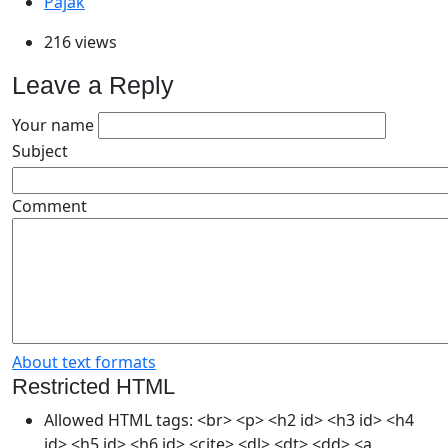
Pajak
216 views
Leave a Reply
Your name
Subject
Comment
About text formats
Restricted HTML
Allowed HTML tags: <br> <p> <h2 id> <h3 id> <h4
id> <h5 id> <h6 id> <cite> <dl> <dt> <dd> <a