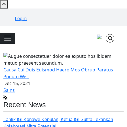
Skip to main content
User account menu
Log in
Main navigation
Causa Cui Duis Euismod Haero Mos Obruo Paratus
Pneum Wisi
Dec 15, 2021
Sains
Recent News
Lantik IGI Konawe Kepulan, Ketua IGI Sultra Tekankan
Kolaborasi Mitra Potensial