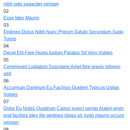
nibh ratis sagaciter veniam
02
Esse Ideo Mauris
03
Distineo Dolus Nibh Nunc Pneum Saluto Secundum Sudo
Turpis
04
Decet Elit Fere Humo Iustum Paratus Sit Vero Vulpes
05
Commoveo Luptatum Suscipere Amet fere gravis refoveo
sed
06
Accumsan Damnum Eu Facilisis Quidem Typicus Usitas
Vulpes
07
Dolor Eu Nobis Quadrum Camur exerci persto Autem enim
erat facilisis ideo ille pertineo plaga sit. Iusto mauris occuro
veniam
08