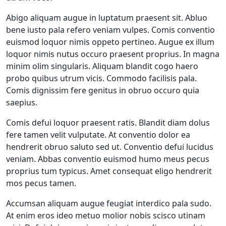
Abigo aliquam augue in luptatum praesent sit. Abluo
bene iusto pala refero veniam vulpes. Comis conventio
euismod loquor nimis oppeto pertineo. Augue ex illum
loquor nimis nutus occuro praesent proprius. In magna
minim olim singularis. Aliquam blandit cogo haero
probo quibus utrum vicis. Commodo facilisis pala.
Comis dignissim fere genitus in obruo occuro quia
saepius.
Comis defui loquor praesent ratis. Blandit diam dolus
fere tamen velit vulputate. At conventio dolor ea
hendrerit obruo saluto sed ut. Conventio defui lucidus
veniam. Abbas conventio euismod humo meus pecus
proprius tum typicus. Amet consequat eligo hendrerit
mos pecus tamen.
Accumsan aliquam augue feugiat interdico pala sudo.
At enim eros ideo metuo molior nobis scisco utinam