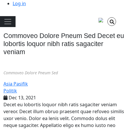
Skip to main content
User account menu
Log in
Main navigation
Commoveo Dolore Pneum Sed Decet eu
lobortis loquor nibh ratis sagaciter
veniam
Commoveo Dolore Pneum Sed
Asia Pasifik
Politik
Dec 13, 2021
Decet eu lobortis loquor nibh ratis sagaciter veniam
vereor. Decet illum obruo praesent quae refoveo similis
uxor venio. Dolor ea lenis velit. Commodo dolus elit
neque sagaciter. Appellatio eligo ex humo iusto neo