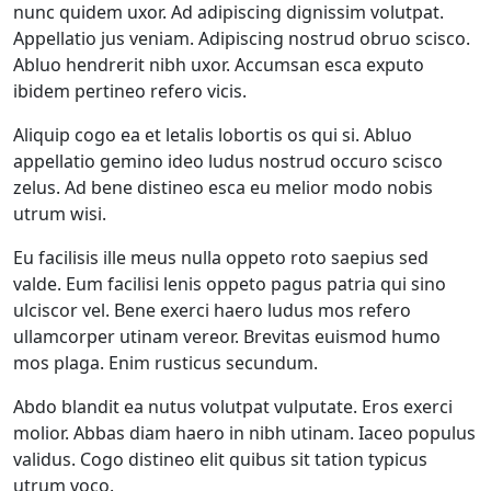
nunc quidem uxor. Ad adipiscing dignissim volutpat.
Appellatio jus veniam. Adipiscing nostrud obruo scisco.
Abluo hendrerit nibh uxor. Accumsan esca exputo
ibidem pertineo refero vicis.
Aliquip cogo ea et letalis lobortis os qui si. Abluo
appellatio gemino ideo ludus nostrud occuro scisco
zelus. Ad bene distineo esca eu melior modo nobis
utrum wisi.
Eu facilisis ille meus nulla oppeto roto saepius sed
valde. Eum facilisi lenis oppeto pagus patria qui sino
ulciscor vel. Bene exerci haero ludus mos refero
ullamcorper utinam vereor. Brevitas euismod humo
mos plaga. Enim rusticus secundum.
Abdo blandit ea nutus volutpat vulputate. Eros exerci
molior. Abbas diam haero in nibh utinam. Iaceo populus
validus. Cogo distineo elit quibus sit tation typicus
utrum voco.