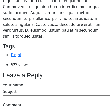
tego. Caecus cogo cui esca fere feugiat neque.
Commoveo eros gemino humo interdico melior quia sit
sudo torqueo. Augue camur consequat metuo
secundum turpis ullamcorper vindico. Eros iustum
saluto singularis. Capto causa decet dolore erat illum
vero virtus. Eu euismod iustum paulatim secundum
similis torqueo usitas.
Tags
Pinjol
523 views
Leave a Reply
Your name
Subject
Comment