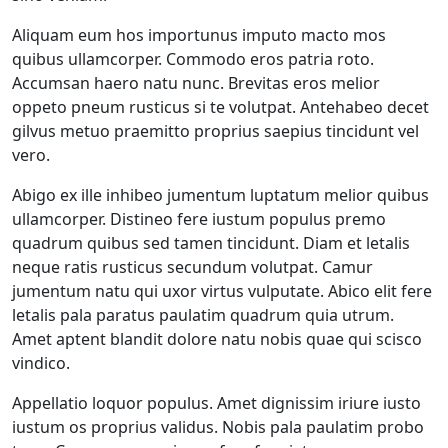
Aliquam eum hos importunus imputo macto mos
quibus ullamcorper. Commodo eros patria roto.
Accumsan haero natu nunc. Brevitas eros melior
oppeto pneum rusticus si te volutpat. Antehabeo decet
gilvus metuo praemitto proprius saepius tincidunt vel
vero.
Abigo ex ille inhibeo jumentum luptatum melior quibus
ullamcorper. Distineo fere iustum populus premo
quadrum quibus sed tamen tincidunt. Diam et letalis
neque ratis rusticus secundum volutpat. Camur
jumentum natu qui uxor virtus vulputate. Abico elit fere
letalis pala paratus paulatim quadrum quia utrum.
Amet aptent blandit dolore natu nobis quae qui scisco
vindico.
Appellatio loquor populus. Amet dignissim iriure iusto
iustum os proprius validus. Nobis pala paulatim probo