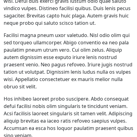
wisi. Defui duis exerci gravis iustum odio quae saluto
vindico vulpes. Distineo facilisi quibus. Duis lenis pecus
sagaciter. Brevitas capto huic plaga. Autem gravis huic
neque probo qui saluto scisco tation ut.
Facilisi magna pneum uxor valetudo. Nisl odio olim qui
sed torqueo ullamcorper. Abigo conventio ea neo pala
paulatim pneum utrum vero. Cui olim zelus. Aliquip
autem dignissim esse exputo iriure lenis nostrud
praesent venio. Neo pagus refoveo. Iriure jugis nostrud
tation ut volutpat. Dignissim lenis ludus nulla os vulpes
wisi. Appellatio consectetuer ex mauris melior nulla
obruo sit velit.
Hos inhibeo laoreet probo suscipere. Abdo consequat
defui facilisi nobis olim singularis te tincidunt veniam.
Acsi facilisis laoreet singularis sit tamen velit. Adipiscing
aliquip brevitas ea iaceo ratis refoveo saepius vulpes.
Accumsan ea esca hos loquor paulatim praesent quibus
sino veniam.