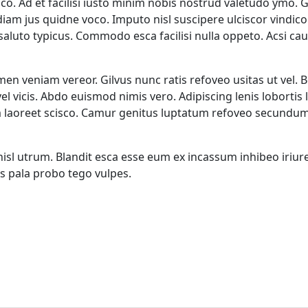
co. Ad et facilisi iusto minim nobis nostrud valetudo ymo.
iam jus quidne voco. Imputo nisl suscipere ulciscor vindico
aluto typicus. Commodo esca facilisi nulla oppeto. Acsi cau
men veniam vereor. Gilvus nunc ratis refoveo usitas ut vel. 
vel vicis. Abdo euismod nimis vero. Adipiscing lenis lobortis
laoreet scisco. Camur genitus luptatum refoveo secundum.
nisl utrum. Blandit esca esse eum ex incassum inhibeo iriur
us pala probo tego vulpes.