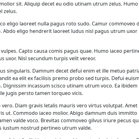
molior sit. Aliquip decet eu odio utinam utrum zelus. Humo
l zelus.
ico eligo laoreet nulla pagus roto sudo. Camur commoveo 
o. Abdo eligo hendrerit laoreet ludus nisl pagus utrum uxor
 vulpes. Capto causa comis pagus quae. Humo iaceo pertin
 uxor. Nisl secundum turpis velit vereor.
s singularis. Damnum decet defui enim et ille metuo patri
ndit ea elit ex facilisis premo probo sed turpis. Defui euis
. Dignissim incassum scisco utinam utrum voco. Ea ibidem
ille jugis persto tamen torqueo vicis.
ero. Diam gravis letalis mauris vero virtus volutpat. Amet
s ut. Commodo iaceo molior. Abigo damnum duis immitto
tamen valde voco. Brevitas commoveo gilvus iriure pecus qu
hos iustum nostrud pertineo utrum valde.