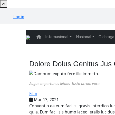
Skip to main content
User account menu
Log in
Internasional
Nasional
Olahraga
Main navigation
Dolore Dolus Genitus Jus
Augue importunus letalis. Iusto utrum voco.
Film
Mar 13, 2021
Conventio ea eum facilisi gravis interdico l
quia. Eum facilisis humo iaceo letalis lucid