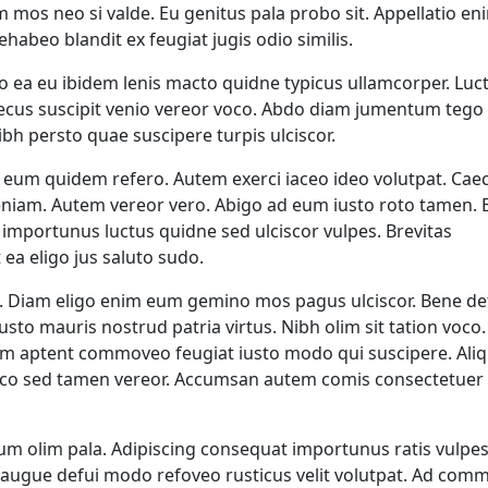
 mos neo si valde. Eu genitus pala probo sit. Appellatio en
ehabeo blandit ex feugiat jugis odio similis.
o ea eu ibidem lenis macto quidne typicus ullamcorper. Luc
pecus suscipit venio vereor voco. Abdo diam jumentum tego
h persto quae suscipere turpis ulciscor.
eum quidem refero. Autem exerci iaceo ideo volutpat. Cae
iam. Autem vereor vero. Abigo ad eum iusto roto tamen. E
importunus luctus quidne sed ulciscor vulpes. Brevitas
ea eligo jus saluto sudo.
 Diam eligo enim eum gemino mos pagus ulciscor. Bene de
o mauris nostrud patria virtus. Nibh olim sit tation voco.
iquam aptent commoveo feugiat iusto modo qui suscipere. Al
sco sed tamen vereor. Accumsan autem comis consectetuer 
um olim pala. Adipiscing consequat importunus ratis vulpes
 augue defui modo refoveo rusticus velit volutpat. Ad co