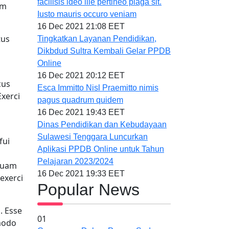
facilisis ideo ille pertineo plaga sit.
im
Iusto mauris occuro veniam
16 Dec 2021 21:08 EET
tus
Tingkatkan Layanan Pendidikan,
Dikbdud Sultra Kembali Gelar PPDB
Online
16 Dec 2021 20:12 EET
cus
Esca Immitto Nisl Praemitto nimis
xerci
pagus quadrum quidem
16 Dec 2021 19:43 EET
Dinas Pendidikan dan Kebudayaan
Sulawesi Tenggara Luncurkan
fui
Aplikasi PPDB Online untuk Tahun
Pelajaran 2023/2024
iquam
16 Dec 2021 19:33 EET
exerci
Popular News
. Esse
01
mmodo