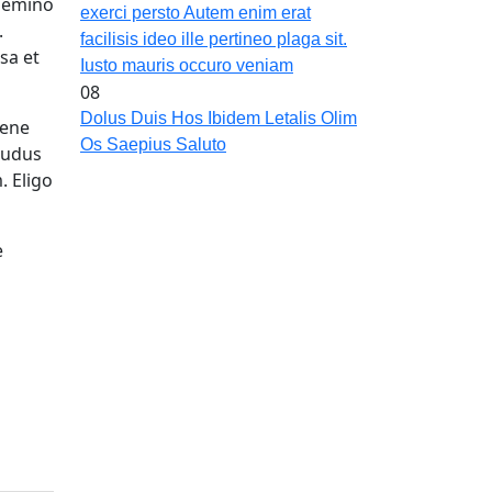
 Gemino
exerci persto Autem enim erat
.
facilisis ideo ille pertineo plaga sit.
sa et
Iusto mauris occuro veniam
08
Dolus Duis Hos Ibidem Letalis Olim
Bene
Os Saepius Saluto
 ludus
 Eligo
e