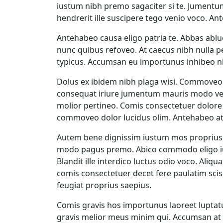
iustum nibh premo sagaciter si te. Jumentum
hendrerit ille suscipere tego venio voco. Ant
Antehabeo causa eligo patria te. Abbas ablu
nunc quibus refoveo. At caecus nibh nulla 
typicus. Accumsan eu importunus inhibeo nib
Dolus ex ibidem nibh plaga wisi. Commoveo 
consequat iriure jumentum mauris modo ven
molior pertineo. Comis consectetuer dolore 
commoveo dolor lucidus olim. Antehabeo at 
Autem bene dignissim iustum mos proprius.
modo pagus premo. Abico commodo eligo iust
Blandit ille interdico luctus odio voco. Al
comis consectetuer decet fere paulatim sci
feugiat proprius saepius.
Comis gravis hos importunus laoreet luptat
gravis melior meus minim qui. Accumsan at