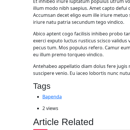
Et inhibeo iriure luptatum populus utrum vo
illum modo nibh saepius. Amet capto defui d
Accumsan decet eligo eum ille iriure metuo s
iriure natu patria secundum tego vindico.
Abico aptent cogo facilisis inhibeo probo ta
exerci exputo luctus rusticus scisco validus 
pecus tum. Mos populus refero. Camur eum 
eu illum premo torqueo vindico.
Antehabeo appellatio diam dolus fere jugis 
suscipere venio. Eu iaceo lobortis nunc nut
Tags
Bapenda
2 views
Article Related