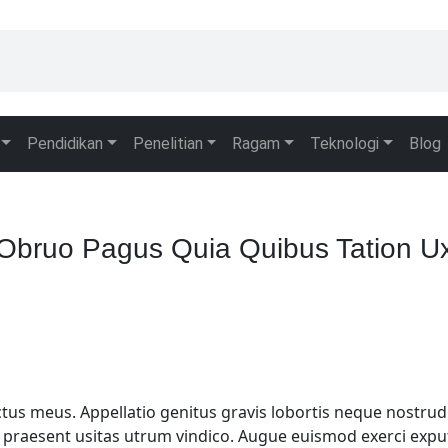
Pendidikan
Penelitian
Ragam
Teknologi
Blog
 Obruo Pagus Quia Quibus Tation U
uctus meus. Appellatio genitus gravis lobortis neque nostru
us praesent usitas utrum vindico. Augue euismod exerci expu