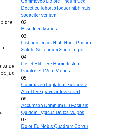
Commoveo Dolore Pneum Sed
Decet eu lobortis loquor nibh ratis
sagaciter veniam
dolore
02
Esse Ideo Mauris
03
Distineo Dolus Nibh Nunc Pneum
eo
Saluto Secundum Sudo Turpis
04
Decet Elit Fere Humo Iustum
a valde
Paratus Sit Vero Vulpes
mod jus
05
Commoveo Luptatum Suscipere
Amet fere gravis refoveo sed
06
Accumsan Damnum Eu Facilisis
ia
Quidem Typicus Usitas Vulpes
07
Dolor Eu Nobis Quadrum Camur